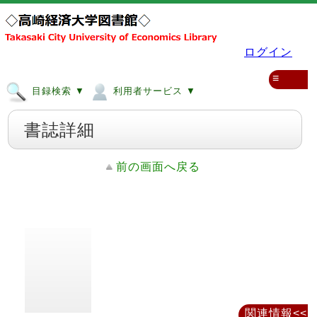
ログイン
≡
目録検索 ▼
利用者サービス ▼
書誌詳細
前の画面へ戻る
関連情報<<