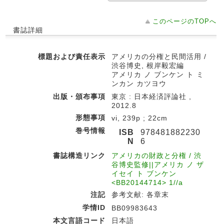
このページのTOPへ
書誌詳細
標題および責任表示
アメリカの分権と民間活用 /
渋谷博史, 根岸毅宏編
アメリカ ノ ブンケン ト ミ
ンカン カツヨウ
出版・頒布事項
東京 : 日本経済評論社 ,
2012.8
形態事項
vi, 239p ; 22cm
巻号情報
ISB
978481882230
N
6
書誌構造リンク
アメリカの財政と分権 / 渋
谷博史監修||アメリカ ノ ザ
イセイ ト ブンケン
<BB20144714> 1//a
注記
参考文献: 各章末
学情ID
BB09983643
本文言語コード
日本語