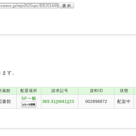
きます。
所蔵館
配置場所
請求記号
資料ID
状態
5F一般
図書館
369.31||W41||23
002898872
配架中