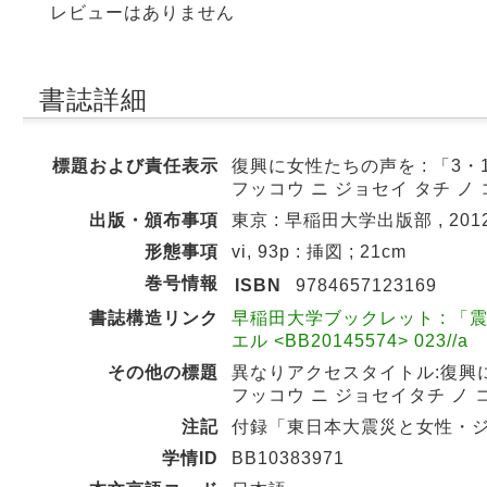
レビューはありません
書誌詳細
標題および責任表示
復興に女性たちの声を : 「3・
フッコウ ニ ジョセイ タチ ノ コ
出版・頒布事項
東京 : 早稲田大学出版部 , 2012
形態事項
vi, 93p : 挿図 ; 21cm
巻号情報
ISBN
9784657123169
書誌構造リンク
早稲田大学ブックレット : 「震
エル <BB20145574> 023//a
その他の標題
異なりアクセスタイトル:復興に
フッコウ ニ ジョセイタチ ノ コエ
注記
付録「東日本大震災と女性・ジェ
学情ID
BB10383971