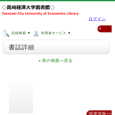
ログイン
≡
目録検索 ▼
利用者サービス ▼
書誌詳細
前の画面へ戻る
関連情報<<