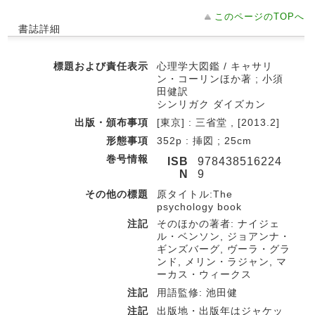
このページのTOPへ
書誌詳細
標題および責任表示
心理学大図鑑 / キャサリ
ン・コーリンほか著 ; 小須
田健訳
シンリガク ダイズカン
出版・頒布事項
[東京] : 三省堂 , [2013.2]
形態事項
352p : 挿図 ; 25cm
巻号情報
ISB
978438516224
N
9
その他の標題
原タイトル:The
psychology book
注記
そのほかの著者: ナイジェ
ル・ベンソン, ジョアンナ・
ギンズバーグ, ヴーラ・グラ
ンド, メリン・ラジャン, マ
ーカス・ウィークス
注記
用語監修: 池田健
注記
出版地・出版年はジャケッ