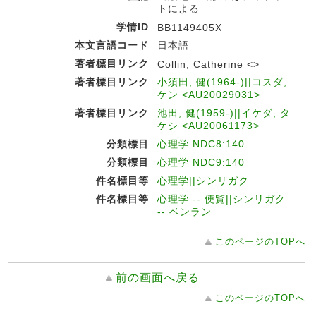
トによる
学情ID
BB1149405X
本文言語コード
日本語
著者標目リンク
Collin, Catherine <>
著者標目リンク
小須田, 健(1964-)||コスダ,
ケン <AU20029031>
著者標目リンク
池田, 健(1959-)||イケダ, タ
ケシ <AU20061173>
分類標目
心理学 NDC8:140
分類標目
心理学 NDC9:140
件名標目等
心理学||シンリガク
件名標目等
心理学 -- 便覧||シンリガク
-- ベンラン
このページのTOPへ
前の画面へ戻る
このページのTOPへ