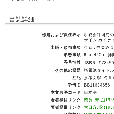
書誌詳細
標題および責任表示
財務会計研究の
ザイム カイケイ
出版・頒布事項
東京 : 中央経済社
形態事項
6, x, 450p : 
巻号情報
ISBN
97845
その他の標題
標題紙タイトル:Fin
注記
参考文献: 各章
学情ID
BB11684656
本文言語コード
日本語
著者標目リンク
徳賀, 芳弘(195
著者標目リンク
大日方, 隆(196