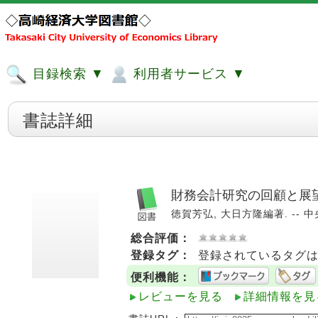
目録検索 ▼
利用者サービス ▼
書誌詳細
財務会計研究の回顧と展
徳賀芳弘, 大日方隆編著. -- 中央経
総合評価：
登録タグ：
登録されているタグ
便利機能：
レビューを見る
詳細情報を見