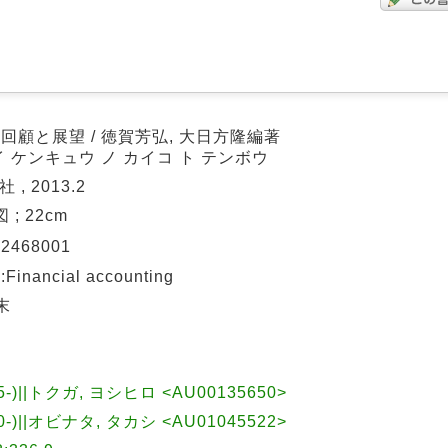
回顧と展望 / 徳賀芳弘, 大日方隆編著
 ケンキュウ ノ カイコ ト テンボウ
 , 2013.2
挿図 ; 22cm
02468001
ancial accounting
末
5-)||トクガ, ヨシヒロ <AU00135650>
0-)||オビナタ, タカシ <AU01045522>