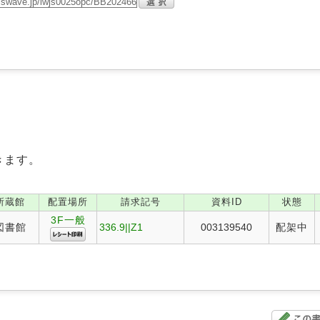
きます。
所蔵館
配置場所
請求記号
資料ID
状態
3F一般
図書館
336.9||Z1
003139540
配架中