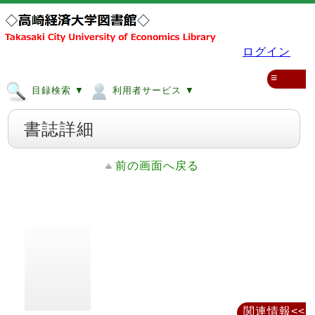
ログイン
≡
目録検索 ▼
利用者サービス ▼
書誌詳細
前の画面へ戻る
関連情報<<