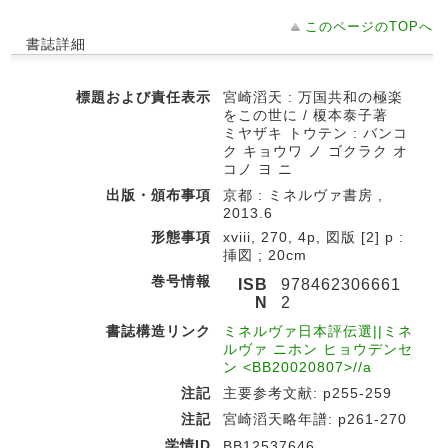
このページのTOPへ
書誌詳細
標題および責任表示
宮崎滔天 : 万国共和の極楽
をこの世に / 榎本泰子著
ミヤザキ トウテン : バンコ
ク キョウワ ノ ゴクラク オ
コノ ヨ ニ
出版・頒布事項
京都 : ミネルヴァ書房 ,
2013.6
形態事項
xviii, 270, 4p, 図版 [2] p :
挿図 ; 20cm
巻号情報
ISB
978462306661
N
2
書誌構造リンク
ミネルヴァ日本評伝選||ミネ
ルヴァ ニホン ヒョウデンセ
ン <BB20020807>//a
注記
主要参考文献: p255-259
注記
宮崎滔天略年譜: p261-270
学情ID
BB12537646