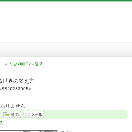
前の画面へ戻る
る世界の変え方
<BB20233005>
はありません
る