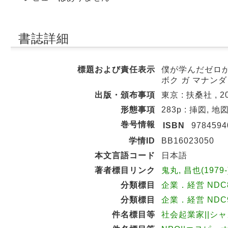
書誌詳細
標題および責任表示
僕が学んだゼロか
ボク ガ マナンダ
出版・頒布事項
東京 : 扶桑社 , 20
形態事項
283p : 挿図, 地図
巻号情報
ISBN
9784594
学情ID
BB16023050
本文言語コード
日本語
著者標目リンク
鬼丸, 昌也(1979
分類標目
企業．経営 NDC8:
分類標目
企業．経営 NDC9:
件名標目等
社会起業家||シ