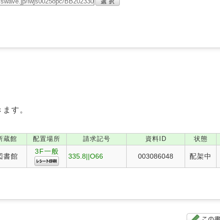
きます。
所蔵館
配置場所
請求記号
資料ID
状態
3F一般
図書館
335.8||O66
003086048
配架中