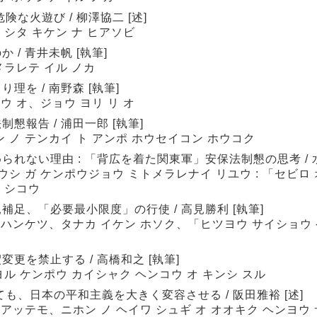
な火遊び / 柳澤協二 [述]
 シタ キケン ナ ヒアソビ
/ 青井未帆 [執筆]
メラレテ イル ノカ
を / 南野森 [執筆]
ウ オ、ジョウ ヨリ リ オ
報告 / 浦田一郎 [執筆]
 ノ テンカイ ト アンポ ホウセイコン ホウコク
れない理由 : 「背広を着た関東軍」安保法制懇の思考 / 水
シ ガ ケンポウジョウ ミトメラレナイ リユウ : 「セビロ 
 シコウ
足、「必要最小限度」の行使 / 高見勝利 [執筆]
 ハンケツ、タナカ イケン ホソク、「ヒツヨウ サイショウ 
更を禁止する / 高橋和之 [執筆]
ヨル ケンポウ カイシャク ヘンコウ オ キンシ スル
も、日本の平和主義を大きく変容させる / 阪田雅裕 [述]
アッテモ、ニホン ノ ヘイワ シュギ オ オオキク ヘンヨウ