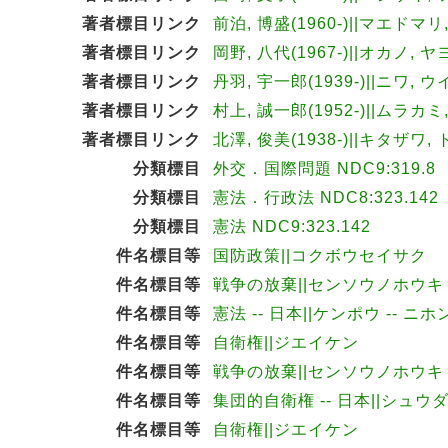
著者標目リンク
前泊, 博盛(1960-)||マエドマリ
著者標目リンク
岡野, 八代(1967-)||オカノ, ヤヨ
著者標目リンク
丹羽, 宇一郎(1939-)||ニワ, ウ
著者標目リンク
村上, 誠一郎(1952-)||ムラカミ
著者標目リンク
北澤, 俊美(1938-)||キタザワ, 
分類標目
外交．国際問題 NDC9:319.8
分類標目
憲法．行政法 NDC8:323.142
分類標目
憲法 NDC9:323.142
件名標目等
国防政策||コクボウセイサク
件名標目等
戦争の放棄||センソウノホウキ
件名標目等
憲法 -- 日本||ケンポウ -- ニホ
件名標目等
自衛権||ジエイケン
件名標目等
戦争の放棄||センソウノホウキ
件名標目等
集団的自衛権 -- 日本||シュウ
件名標目等
自衛権||ジエイケン