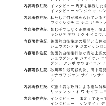
内容著作注記
インタビュー 現実を無視した危険
インタビュー ゲンジツ オ ムシ
内容著作注記
私たちに何が求められているのか 
ワタクシタチ ニ ナニ ガ モト
内容著作注記
禁じ手ではなく正攻法を、情より理
キンジテ デワ ナク セイコウホ
内容著作注記
集団的自衛権論の展開と安保法制懇
シュウダンテキ ジエイケンロン
内容著作注記
集団的自衛権行使が憲法上認めら
シュウダンテキ ジエイケン コウ
グン」 アンポ ホウセイコン ノ
内容著作注記
砂川事件最高裁判決、田中意見補
スナガワ ジケン サイコウサイ
シ
内容著作注記
立憲主義は政府による憲法解釈変
リッケン シュギ ワ セイフ ニ
内容著作注記
インタビュー 「限定」であって
インタビュー 「ゲンテイ」 デ 