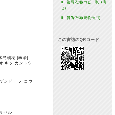
ILL複写依頼(コピー取り寄
せ)
ILL貸借依頼(現物借用)
この書誌のQRコード
島朝穂 [執筆]
オ キタ カントウ
ゲンド」 ノ コウ
 サセル