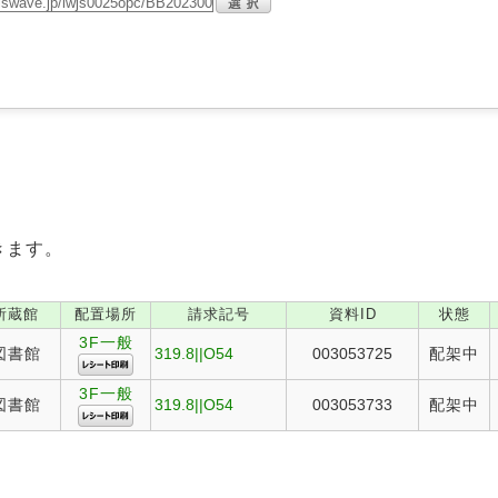
きます。
所蔵館
配置場所
請求記号
資料ID
状態
3F一般
図書館
319.8||O54
003053725
配架中
3F一般
図書館
319.8||O54
003053733
配架中