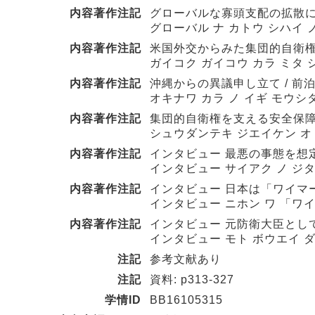
内容著作注記
グローバルな寡頭支配の拡散に日
グローバル ナ カトウ シハイ 
内容著作注記
米国外交からみた集団的自衛権 /
ガイコク ガイコウ カラ ミタ
内容著作注記
沖縄からの異議申し立て / 前泊
オキナワ カラ ノ イギ モウシ
内容著作注記
集団的自衛権を支える安全保障概
シュウダンテキ ジエイケン オ
内容著作注記
インタビュー 最悪の事態を想定す
インタビュー サイアク ノ ジタ
内容著作注記
インタビュー 日本は「ワイマー
インタビュー ニホン ワ 「ワイ
内容著作注記
インタビュー 元防衛大臣として問
インタビュー モト ボウエイ ダ
注記
参考文献あり
注記
資料: p313-327
学情ID
BB16105315