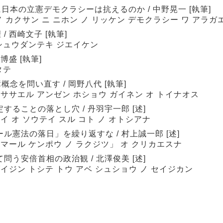
本の立憲デモクラシーは抗えるのか / 中野晃一 [執筆]
ノ カクサン ニ ニホン ノ リッケン デモクラシー ワ アラガ
 西崎文子 [執筆]
 シュウダンテキ ジエイケン
博盛 [執筆]
タテ
念を問い直す / 岡野八代 [執筆]
 ササエル アンゼン ホショウ ガイネン オ トイナオス
ることの落とし穴 / 丹羽宇一郎 [述]
イ オ ソウテイ スル コト ノ オトシアナ
ル憲法の落日」を繰り返すな / 村上誠一郎 [述]
マール ケンポウ ノ ラクジツ」 オ クリカエスナ
う安倍首相の政治観 / 北澤俊美 [述]
イジン トシテ トウ アベ シュショウ ノ セイジカン