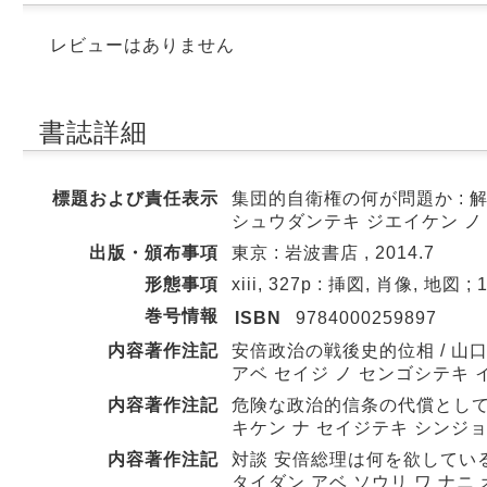
レビューはありません
書誌詳細
標題および責任表示
集団的自衛権の何が問題か : 解
シュウダンテキ ジエイケン ノ 
出版・頒布事項
東京 : 岩波書店 , 2014.7
形態事項
xiii, 327p : 挿図, 肖像, 地図 ; 
巻号情報
ISBN
9784000259897
内容著作注記
安倍政治の戦後史的位相 / 山口
アベ セイジ ノ センゴシテキ 
内容著作注記
危険な政治的信条の代償として「
キケン ナ セイジテキ シンジョ
内容著作注記
対談 安倍総理は何を欲しているのか
タイダン アベ ソウリ ワ ナニ 