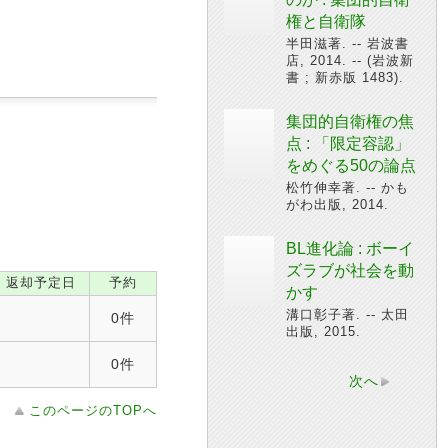
権と自衛隊
半田滋著. -- 岩波書
店, 2014. -- (岩波新
書 ; 新赤版 1483).
集団的自衛権の焦
点 : 「限定容認」
をめぐる50の論点
松竹伸幸著. -- かも
がわ出版, 2014.
BL進化論 : ボーイ
ズラブが社会を動
返却予定日
予約
かす
溝口彰子著. -- 太田
0件
出版, 2015.
0件
次へ
このページのTOPへ