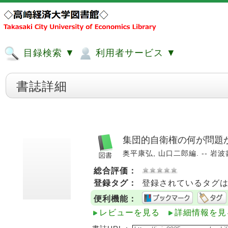
目録検索 ▼
利用者サービス ▼
書誌詳細
集団的自衛権の何が問題か
奥平康弘, 山口二郎編. -- 岩波書店
総合評価：
登録タグ：
登録されているタグ
便利機能：
レビューを見る
詳細情報を見