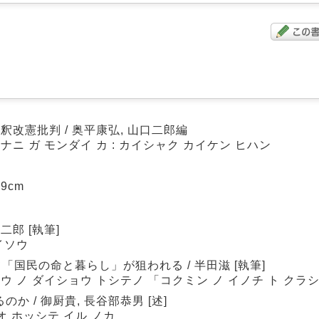
釈改憲批判 / 奥平康弘, 山口二郎編
ナニ ガ モンダイ カ : カイシャク カイケン ヒハン
19cm
二郎 [執筆]
イソウ
国民の命と暮らし」が狙われる / 半田滋 [執筆]
ウ ノ ダイショウ トシテノ 「コクミン ノ イノチ ト クラ
 / 御厨貴, 長谷部恭男 [述]
オ ホッシテ イル ノカ