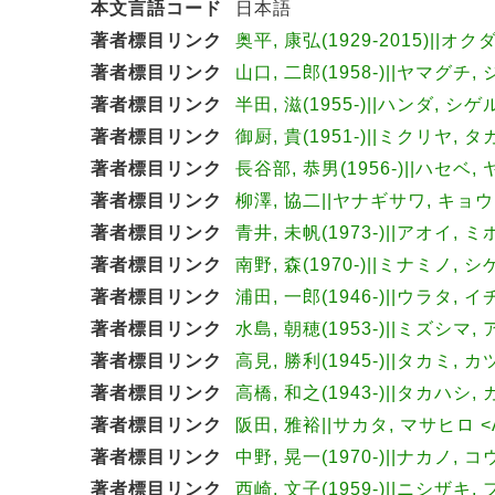
本文言語コード
日本語
著者標目リンク
奥平, 康弘(1929-2015)||オク
著者標目リンク
山口, 二郎(1958-)||ヤマグチ, 
著者標目リンク
半田, 滋(1955-)||ハンダ, シゲル
著者標目リンク
御厨, 貴(1951-)||ミクリヤ, タ
著者標目リンク
長谷部, 恭男(1956-)||ハセベ, 
著者標目リンク
柳澤, 協二||ヤナギサワ, キョウジ
著者標目リンク
青井, 未帆(1973-)||アオイ, ミホ
著者標目リンク
南野, 森(1970-)||ミナミノ, シ
著者標目リンク
浦田, 一郎(1946-)||ウラタ, イ
著者標目リンク
水島, 朝穂(1953-)||ミズシマ, 
著者標目リンク
高見, 勝利(1945-)||タカミ, カ
著者標目リンク
高橋, 和之(1943-)||タカハシ, 
著者標目リンク
阪田, 雅裕||サカタ, マサヒロ <A
著者標目リンク
中野, 晃一(1970-)||ナカノ, コ
著者標目リンク
西崎, 文子(1959-)||ニシザキ, 