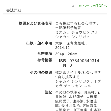
このページのTOPへ
書誌詳細
標題および責任表示
自ら挑戦する社会心理学 /
土肥伊都子編著
ミズカラ チョウセン スル
シャカイ シンリガク
出版・頒布事項
大阪 : 保育出版社 ,
2014.12
形態事項
204p ; 26cm
巻号情報
ISB
978490549314
N
3
その他の標題
標題紙タイトル:社会心理学
: 自ら挑戦する
シャカイ シンリガク : ミズ
カラ チョウセン スル
注記
その他の執筆者: 田島祥, 石
井国雄, 水野節子, 大橋恵,
飯尾愛子, 渡部諭, 安達圭一
郎, 長谷川孝治, 穴田義孝,
広沢俊宗, 山下倫実, 山本弥