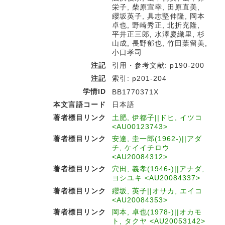
栄子, 柴原宣幸, 田原直美,
纓坂英子, 具志堅伸隆, 岡本
卓也, 野崎秀正, 北折充隆,
平井正三郎, 水澤慶織里, 杉
山成, 長野郁也, 竹田葉留美,
小口孝司
注記
引用・参考文献: p190-200
注記
索引: p201-204
学情ID
BB1770371X
本文言語コード
日本語
著者標目リンク
土肥, 伊都子||ドヒ, イツコ
<AU00123743>
著者標目リンク
安達, 圭一郎(1962-)||アダ
チ, ケイイチロウ
<AU20084312>
著者標目リンク
穴田, 義孝(1946-)||アナダ,
ヨシユキ <AU20084337>
著者標目リンク
纓坂, 英子||オサカ, エイコ
<AU20084353>
著者標目リンク
岡本, 卓也(1978-)||オカモ
ト, タクヤ <AU20053142>