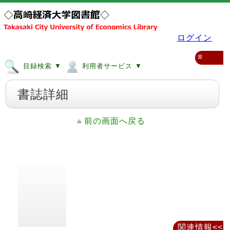
ログイン
≡
目録検索 ▼
利用者サービス ▼
書誌詳細
前の画面へ戻る
関連情報<<