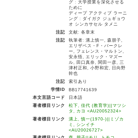
グ : 大学授業を深化させる
ために
ディープ アクティブ ラーニ
ング : ダイガク ジュギョウ
オ シンカサセル タメニ
注記
文献: 各章末
注記
執筆者: 溝上慎一, 森朋子,
エリザベス・F・バークレ
ー, フェレンス・マルトン,
安永悟, エリック・マズー
ル, 田口真奈, 関田一彦, 三
津村正和, 小野和宏, 日向野
幹也
注記
索引あり
学情ID
BB17741639
本文言語コード
日本語
著者標目リンク
松下, 佳代 (教育学)||マツシ
タ, カヨ <AU20052324>
著者標目リンク
溝上, 慎一(1970-)||ミゾカ
ミ, シンイチ
<AU20026727>
著者標目リンク
森, 朋子||モリ, トモコ