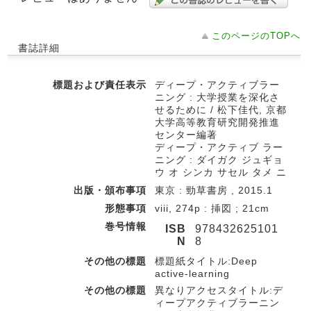
このページのTOPへ
書誌詳細
標題および責任表示
ディープ・アクティブラー
ニング : 大学授業を深化さ
せるために / 松下佳代, 京都
大学高等教育研究開発推進
センター編著
ディープ・アクティブ ラー
ニング : ダイガク ジュギョ
ウ オ シンカ サセル タメ ニ
出版・頒布事項
東京 : 勁草書房 , 2015.1
形態事項
viii, 274p : 挿図 ; 21cm
巻号情報
ISB
978432625101
N
8
その他の標題
標題紙タイトル:Deep
active-learning
その他の標題
異なりアクセスタイトル:デ
ィープアクティブラーニン