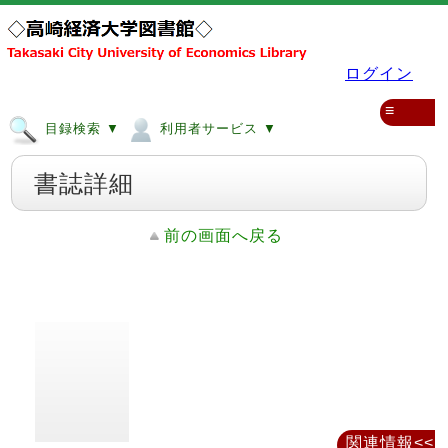
ログイン
≡
目録検索 ▼
利用者サービス ▼
書誌詳細
前の画面へ戻る
関連情報<<