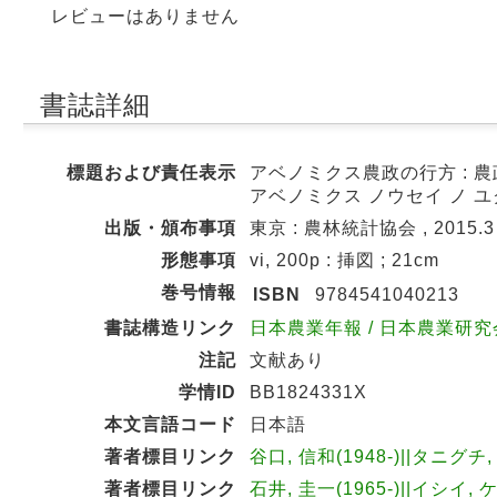
レビューはありません
書誌詳細
標題および責任表示
アベノミクス農政の行方 : 農
アベノミクス ノウセイ ノ ユク
出版・頒布事項
東京 : 農林統計協会 , 2015.3
形態事項
vi, 200p : 挿図 ; 21cm
巻号情報
ISBN
9784541040213
書誌構造リンク
日本農業年報 / 日本農業研究会|
注記
文献あり
学情ID
BB1824331X
本文言語コード
日本語
著者標目リンク
谷口, 信和(1948-)||タニグチ,
著者標目リンク
石井, 圭一(1965-)||イシイ, 