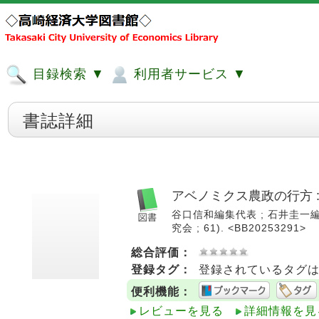
目録検索 ▼
利用者サービス ▼
書誌詳細
アベノミクス農政の行方 
谷口信和編集代表 ; 石井圭一編集担
究会 ; 61). <BB20253291>
総合評価：
登録タグ：
登録されているタグ
便利機能：
レビューを見る
詳細情報を見