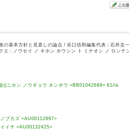
政の基本方針と見直しの論点 / 谷口信和編集代表 ; 石井圭
エ : ノウセイ ノ キホン ホウシン ト ミナオシ ノ ロンテ
|ニホン ノウギョウ ネンポウ <BB01042689> 61//a
 ノブカズ <AU00112897>
ケイイチ <AU00132425>