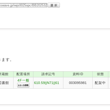
きます。
所蔵館
配置場所
請求記号
資料ID
状態
4F一般
図書館
610.59||N71||61
003095981
配架中