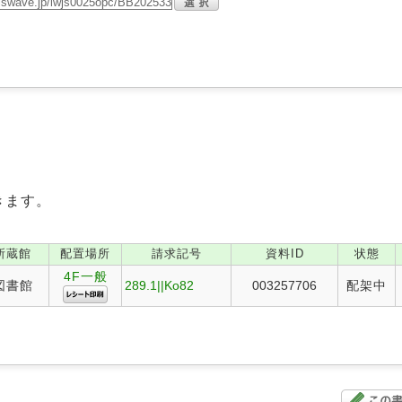
きます。
所蔵館
配置場所
請求記号
資料ID
状態
4F一般
図書館
289.1||Ko82
003257706
配架中