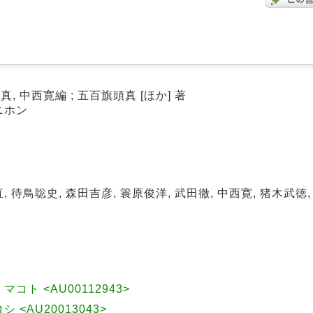
, 中西寛編 ; 五百旗頭真 [ほか] 著
ニホン
, 待鳥聡史, 森田吉彦, 簑原俊洋, 武田徹, 中西寛, 猪木武徳,
 マコト <AU00112943>
ロシ <AU20013043>