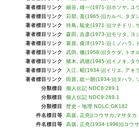
著者標目リンク
細谷, 雄一(1971-)||ホソヤ, ユ
著者標目リンク
苅部, 直(1965-)||カルベ, タダシ
著者標目リンク
待鳥, 聡史(1971-)||マチドリ, 
著者標目リンク
森田, 吉彦(1973-)||モリタ, ヨ
著者標目リンク
簑原, 俊洋(1971-)||ミノハラ, 
著者標目リンク
武田, 徹(1958-)||タケダ, トオル
著者標目リンク
猪木, 武徳(1945-)||イノキ, タ
著者標目リンク
入江, 昭(1934-)||イリエ, アキラ
著者標目リンク
田原, 総一朗(1934-)||タハラ,
分類標目
個人伝記 NDC8:289.1
分類標目
個人伝記 NDC9:289.1
分類標目
歴史・地理 NDLC:GK182
件名標目等
高坂, 正尭||コウサカ,マサタカ
件名標目等
高坂, 正尭(1934-1996)||コウ