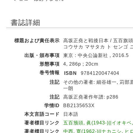
書誌詳細
標題および責任表示
高坂正堯と戦後日本 / 五百旗頭真
コウサカ マサタカ ト センゴ 
出版・頒布事項
東京 : 中央公論新社 , 2016.5
形態事項
4, 286p ; 20cm
巻号情報
ISBN
9784120047404
注記
その他の著者: 細谷雄一, 苅部直
一朗
注記
高坂正堯著作年譜: p286
学情ID
BB2135653X
本文言語コード
日本語
著者標目リンク
五百籏頭, 眞(1943-)||イオキベ,
著者標目リンク
中西, 寛(1962-)||ナカニシ, ヒ