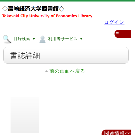
ログイン
≡
目録検索 ▼
利用者サービス ▼
書誌詳細
前の画面へ戻る
関連情報<<