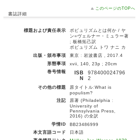
このページのTOPへ
書誌詳細
標題および責任表示
ポピュリズムとは何か / ヤ
ン=ヴェルナー・ミュラー著
; 板橋拓己訳
ポピュリズム トワ ナニ カ
出版・頒布事項
東京 : 岩波書店 , 2017.4
形態事項
xvii, 140, 23p ; 20cm
巻号情報
ISB
978400024796
N
2
その他の標題
原タイトル:What is
populism?
注記
原著 (Philadelphia :
University of
Pennsylvania Press,
2016) の全訳
学情ID
BB23486999
本文言語コード
日本語