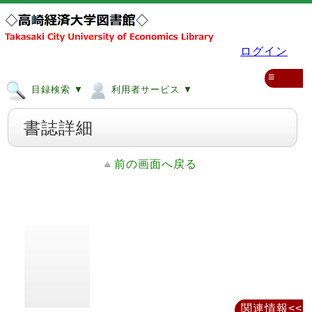
ログイン
≡
目録検索 ▼
利用者サービス ▼
書誌詳細
前の画面へ戻る
関連情報<<