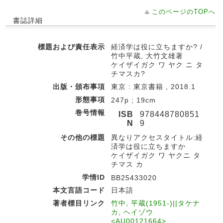
このページのTOPへ
書誌詳細
標題および責任表示
経済学は役に立ちますか? /
竹中平蔵, 大竹文雄著
ケイザイガク ワ ヤク ニ タ
チマスカ?
出版・頒布事項
東京 : 東京書籍 , 2018.1
形態事項
247p ; 19cm
巻号情報
ISB
978448780851
N
9
その他の標題
異なりアクセスタイトル:経
済学は役に立ちますか
ケイザイガク ワ ヤクニ タ
チマス カ
学情ID
BB25433020
本文言語コード
日本語
著者標目リンク
竹中, 平蔵(1951-)||タケナ
カ, ヘイゾウ
<AU00121664>