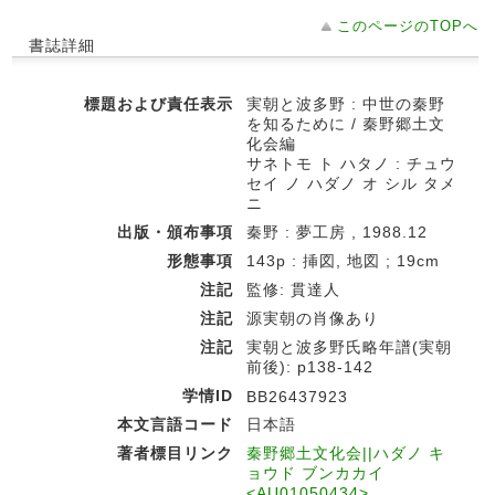
このページのTOPへ
書誌詳細
標題および責任表示
実朝と波多野 : 中世の秦野
を知るために / 秦野郷土文
化会編
サネトモ ト ハタノ : チュウ
セイ ノ ハダノ オ シル タメ
ニ
出版・頒布事項
秦野 : 夢工房 , 1988.12
形態事項
143p : 挿図, 地図 ; 19cm
注記
監修: 貫達人
注記
源実朝の肖像あり
注記
実朝と波多野氏略年譜(実朝
前後): p138-142
学情ID
BB26437923
本文言語コード
日本語
著者標目リンク
秦野郷土文化会||ハダノ キ
ョウド ブンカカイ
<AU01050434>