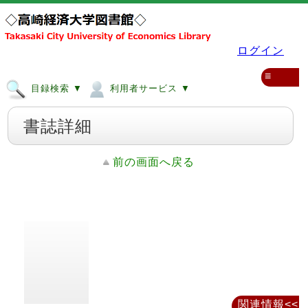
ログイン
≡
目録検索 ▼
利用者サービス ▼
書誌詳細
前の画面へ戻る
関連情報<<