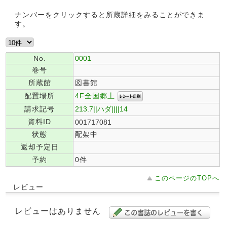
ナンバーをクリックすると所蔵詳細をみることができま
す。
No.
0001
巻号
所蔵館
図書館
4F全国郷土
配置場所
請求記号
213.7||ハダ||||14
資料ID
001717081
状態
配架中
返却予定日
予約
0件
このページのTOPへ
レビュー
レビューはありません