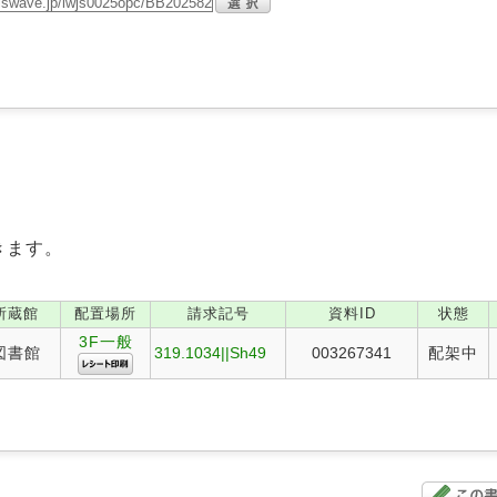
きます。
所蔵館
配置場所
請求記号
資料ID
状態
3F一般
図書館
319.1034||Sh49
003267341
配架中