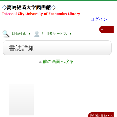
ログイン
≡
目録検索 ▼
利用者サービス ▼
書誌詳細
前の画面へ戻る
関連情報<<