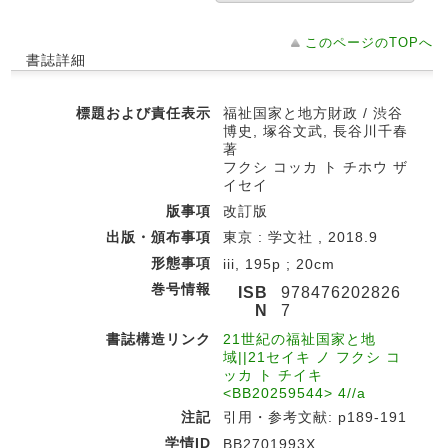
このページのTOPへ
書誌詳細
標題および責任表示
福祉国家と地方財政 / 渋谷
博史, 塚谷文武, 長谷川千春
著
フクシ コッカ ト チホウ ザ
イセイ
版事項
改訂版
出版・頒布事項
東京 : 学文社 , 2018.9
形態事項
iii, 195p ; 20cm
巻号情報
ISB
978476202826
N
7
書誌構造リンク
21世紀の福祉国家と地
域||21セイキ ノ フクシ コ
ッカ ト チイキ
<BB20259544> 4//a
注記
引用・参考文献: p189-191
学情ID
BB2701993X