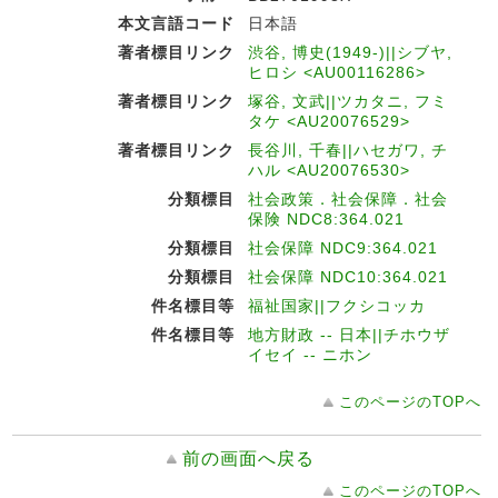
本文言語コード
日本語
著者標目リンク
渋谷, 博史(1949-)||シブヤ,
ヒロシ <AU00116286>
著者標目リンク
塚谷, 文武||ツカタニ, フミ
タケ <AU20076529>
著者標目リンク
長谷川, 千春||ハセガワ, チ
ハル <AU20076530>
分類標目
社会政策．社会保障．社会
保険 NDC8:364.021
分類標目
社会保障 NDC9:364.021
分類標目
社会保障 NDC10:364.021
件名標目等
福祉国家||フクシコッカ
件名標目等
地方財政 -- 日本||チホウザ
イセイ -- ニホン
このページのTOPへ
前の画面へ戻る
このページのTOPへ