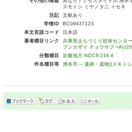
その他の標題
異なりアクセスタイトル:洲本
スモトシ ミヤノタニ イセキ
注記
文献あり
学情ID
BC0943712X
本文言語コード
日本語
著者標目リンク
兵庫県まちづくり技術センター埋
ブンカザイ チョウサブ <AU200
分類標目
近畿地方 NDC9:216.4
件名標目等
洲本市 -- 遺跡・遺物||スモトシ