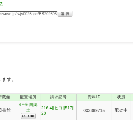
る
きます。
所蔵館
配置場所
請求記号
資料ID
状態
4F全国郷
216.4||ヒヨ||517||
図書館
土
配架中
003389715
28