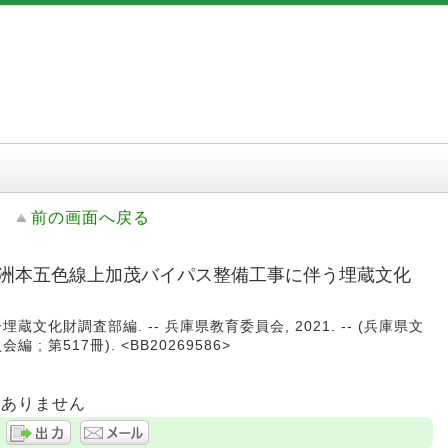
前の画面へ戻る
 (主)洲本五色線上加茂バイパス整備工事に伴う埋蔵文化
化財調査部編. -- 兵庫県教育委員会, 2021. -- (兵庫県文
; 第517冊). <BB20269586>
はありません