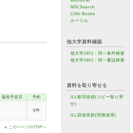
NDLSearch
CiNii Books
カーリル
他大学資料確認
他大学(NII)：同一条件検索
他大学(NII)：同一書誌検索
資料を取り寄せる
ILL複写依頼(コピー取り寄
返却予定日
予約
せ)
0件
ILL貸借依頼(現物借用)
このページのTOPへ