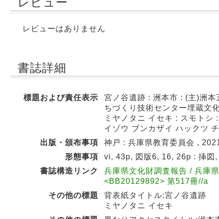
レビュー
レビューはありません
書誌詳細
標題および責任表示
宮ノ谷遺跡 : 洲本市 : (主
ちづくり技術センター埋蔵文
ミヤノタニ イセキ : スモトシ 
イゾウ ブンカザイ ハックツ 
出版・頒布事項
神戸 : 兵庫県教育委員会 , 2021
形態事項
vi, 43p, 図版6, 16, 26p : 挿図
書誌構造リンク
兵庫県文化財調査報告 / 兵庫
<BB20129892> 第517冊//a
その他の標題
背表紙タイトル:宮ノ谷遺跡
ミヤノタニ イセキ