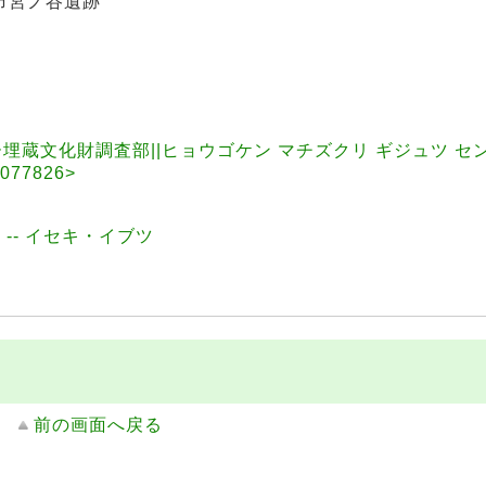
市宮ノ谷遺跡
蔵文化財調査部||ヒョウゴケン マチズクリ ギジュツ セ
77826>
 -- イセキ・イブツ
前の画面へ戻る