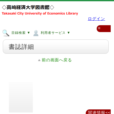
ログイン
≡
目録検索 ▼
利用者サービス ▼
書誌詳細
前の画面へ戻る
関連情報<<