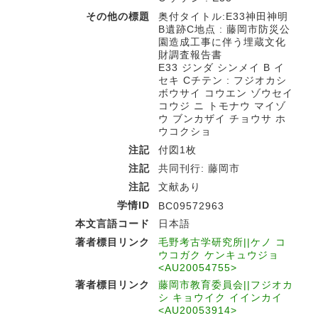
その他の標題
奥付タイトル:E33神田神明
B遺跡C地点 : 藤岡市防災公
園造成工事に伴う埋蔵文化
財調査報告書
E33 ジンダ シンメイ B イ
セキ Cチテン : フジオカシ
ボウサイ コウエン ゾウセイ
コウジ ニ トモナウ マイゾ
ウ ブンカザイ チョウサ ホ
ウコクショ
注記
付図1枚
注記
共同刊行: 藤岡市
注記
文献あり
学情ID
BC09572963
本文言語コード
日本語
著者標目リンク
毛野考古学研究所||ケノ コ
ウコガク ケンキュウジョ
<AU20054755>
著者標目リンク
藤岡市教育委員会||フジオカ
シ キョウイク イインカイ
<AU20053914>