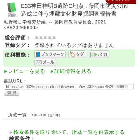
E33神田神明B遺跡C地点 : 藤岡市防災公園
造成に伴う埋蔵文化財発掘調査報告書
毛野考古学研究所編. -- 藤岡市教育委員会, 2021.
<BB20269600>
総合評価：
登録タグ：
登録されているタグはありません
便利機能：
レビューを見る
詳細情報を見る
書誌URL：
所蔵一覧
1件～1件（全1件）
検索条件を取り除いて、所蔵一覧を再表示する
検索条件：