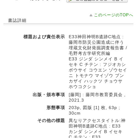
このページのTOPへ
書誌詳細
標題および責任表示
E33神田神明B遺跡C地点 :
藤岡市防災公園造成に伴う
埋蔵文化財発掘調査報告書 /
毛野考古学研究所編
E33 ジンダ シンメイ B イ
セキ C チテン : フジオカシ
ボウサイ コウエン ゾウセイ
ニ トモナウ マイゾウ ブン
カザイ ハックツ チョウサ
ホウコクショ
出版・頒布事項
[藤岡] : 藤岡市教育委員会 ,
2021.3
形態事項
203p, 図版 [1] 枚, 63p ;
30cm
その他の標題
異なりアクセスタイトル:神
田神明B遺跡C地点 : E33
カンダ シンメイ B イセキ
C チテン : E33