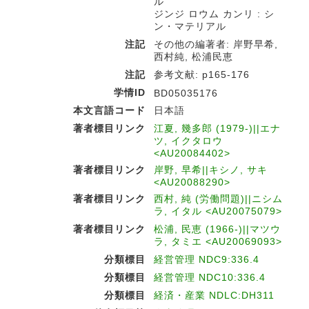
ル
ジンジ ロウム カンリ : シ
ン・マテリアル
注記
その他の編著者: 岸野早希,
西村純, 松浦民恵
注記
参考文献: p165-176
学情ID
BD05035176
本文言語コード
日本語
著者標目リンク
江夏, 幾多郎 (1979-)||エナ
ツ, イクタロウ
<AU20084402>
著者標目リンク
岸野, 早希||キシノ, サキ
<AU20088290>
著者標目リンク
西村, 純 (労働問題)||ニシム
ラ, イタル <AU20075079>
著者標目リンク
松浦, 民恵 (1966-)||マツウ
ラ, タミエ <AU20069093>
分類標目
経営管理 NDC9:336.4
分類標目
経営管理 NDC10:336.4
分類標目
経済・産業 NDLC:DH311