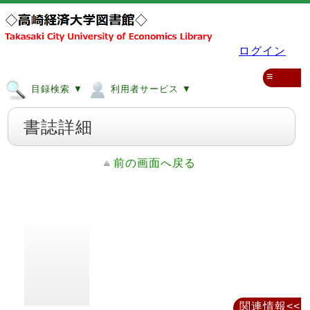
ログイン
≡
目録検索 ▼
利用者サービス ▼
書誌詳細
前の画面へ戻る
関連情報<<