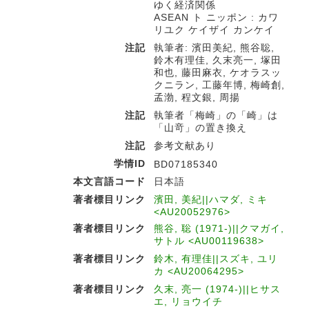
ゆく経済関係
ASEAN ト ニッポン : カワ
リユク ケイザイ カンケイ
注記
執筆者: 濱田美紀, 熊谷聡,
鈴木有理佳, 久末亮一, 塚田
和也, 藤田麻衣, ケオラスッ
クニラン, 工藤年博, 梅崎創,
孟渤, 程文銀, 周揚
注記
執筆者「梅崎」の「崎」は
「山竒」の置き換え
注記
参考文献あり
学情ID
BD07185340
本文言語コード
日本語
著者標目リンク
濱田, 美紀||ハマダ, ミキ
<AU20052976>
著者標目リンク
熊谷, 聡 (1971-)||クマガイ,
サトル <AU00119638>
著者標目リンク
鈴木, 有理佳||スズキ, ユリ
カ <AU20064295>
著者標目リンク
久末, 亮一 (1974-)||ヒサス
エ, リョウイチ