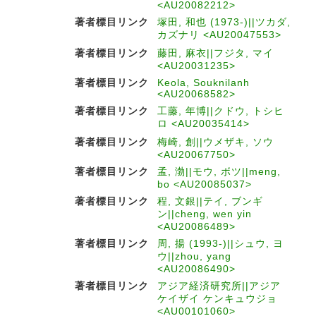
<AU20082212>
著者標目リンク
塚田, 和也 (1973-)||ツカダ,
カズナリ <AU20047553>
著者標目リンク
藤田, 麻衣||フジタ, マイ
<AU20031235>
著者標目リンク
Keola, Souknilanh
<AU20068582>
著者標目リンク
工藤, 年博||クドウ, トシヒ
ロ <AU20035414>
著者標目リンク
梅崎, 創||ウメザキ, ソウ
<AU20067750>
著者標目リンク
孟, 渤||モウ, ボツ||meng,
bo <AU20085037>
著者標目リンク
程, 文銀||テイ, ブンギ
ン||cheng, wen yin
<AU20086489>
著者標目リンク
周, 揚 (1993-)||シュウ, ヨ
ウ||zhou, yang
<AU20086490>
著者標目リンク
アジア経済研究所||アジア
ケイザイ ケンキュウジョ
<AU00101060>