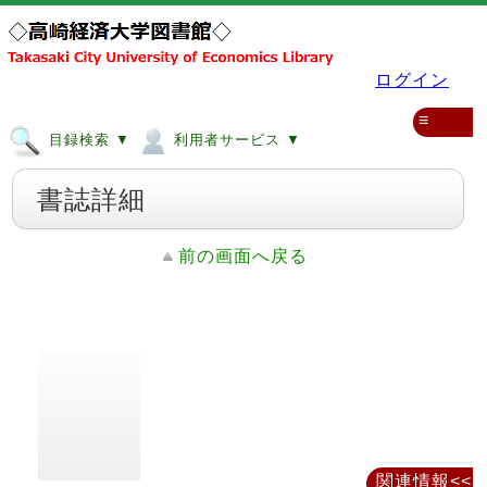
ログイン
≡
目録検索 ▼
利用者サービス ▼
書誌詳細
前の画面へ戻る
関連情報<<