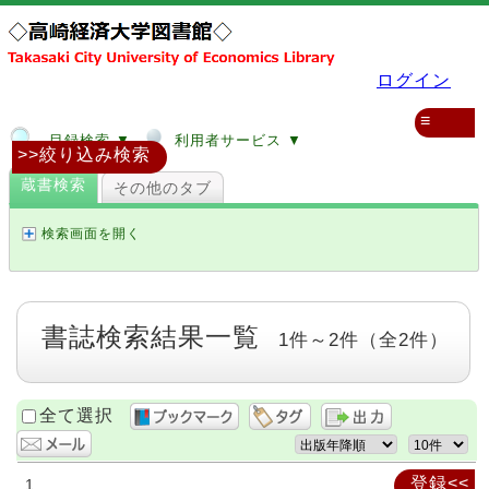
ログイン
≡
目録検索 ▼
利用者サービス ▼
>>絞り込み検索
蔵書検索
その他のタブ
検索画面を開く
書誌検索結果一覧
1件～2件（全2件）
全て選択
登録<<
1