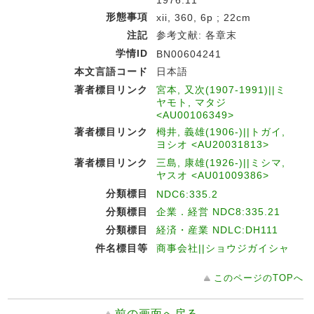
形態事項
xii, 360, 6p ; 22cm
注記
参考文献: 各章末
学情ID
BN00604241
本文言語コード
日本語
著者標目リンク
宮本, 又次(1907-1991)||ミ
ヤモト, マタジ
<AU00106349>
著者標目リンク
栂井, 義雄(1906-)||トガイ,
ヨシオ <AU20031813>
著者標目リンク
三島, 康雄(1926-)||ミシマ,
ヤスオ <AU01009386>
分類標目
NDC6:335.2
分類標目
企業．経営 NDC8:335.21
分類標目
経済・産業 NDLC:DH111
件名標目等
商事会社||ショウジガイシャ
このページのTOPへ
前の画面へ戻る