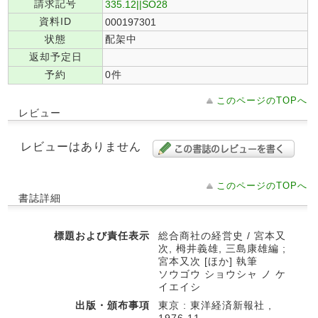
請求記号
335.12||SO28
資料ID
000197301
状態
配架中
返却予定日
予約
0件
このページのTOPへ
レビュー
レビューはありません
このページのTOPへ
書誌詳細
標題および責任表示
総合商社の経営史 / 宮本又
次, 栂井義雄, 三島康雄編 ;
宮本又次 [ほか] 執筆
ソウゴウ ショウシャ ノ ケ
イエイシ
出版・頒布事項
東京 : 東洋経済新報社 ,
1976.11