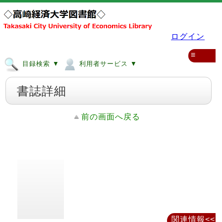
ログイン
≡
目録検索 ▼
利用者サービス ▼
書誌詳細
前の画面へ戻る
関連情報<<