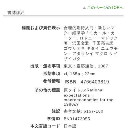
このページのTOPへ
書誌詳細
標題および責任表示
合理的期待入門 : 新しいマ
クロ経済学 / ミカエル・カ
ーター, ロドニー・マドック
著 ; 浜田文雅, 千田亮吉訳
ゴウリテキ キタイ ニュウモ
ン : アタラシイ マクロ ケイ
ザイガク
出版・頒布事項
東京 : 慶応通信 , 1987
形態事項
xi, 165p ; 22cm
巻号情報
ISBN
4766403819
その他の標題
原タイトル:Rational
expectations :
macroeconomics for the
1980s?
注記
参考文献: p157-160
学情ID
BN01472055
本文言語コード
日本語