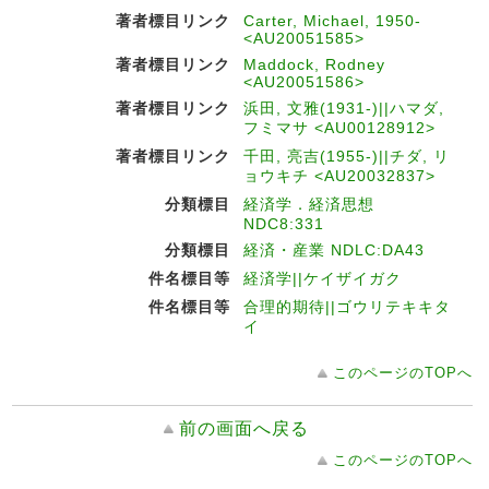
著者標目リンク
Carter, Michael, 1950-
<AU20051585>
著者標目リンク
Maddock, Rodney
<AU20051586>
著者標目リンク
浜田, 文雅(1931-)||ハマダ,
フミマサ <AU00128912>
著者標目リンク
千田, 亮吉(1955-)||チダ, リ
ョウキチ <AU20032837>
分類標目
経済学．経済思想
NDC8:331
分類標目
経済・産業 NDLC:DA43
件名標目等
経済学||ケイザイガク
件名標目等
合理的期待||ゴウリテキキタ
イ
このページのTOPへ
前の画面へ戻る
このページのTOPへ