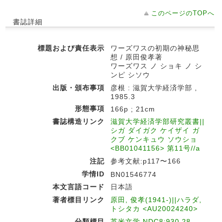
このページのTOPへ
書誌詳細
標題および責任表示
ワーズワスの初期の神秘思
想 / 原田俊孝著
ワーズワス ノ ショキ ノ シ
ンピ シソウ
出版・頒布事項
彦根 : 滋賀大学経済学部 ,
1985.3
形態事項
166p ; 21cm
書誌構造リンク
滋賀大学経済学部研究叢書||
シガ ダイガク ケイザイ ガ
クブ ケンキュウ ソウショ
<BB01041156> 第11号//a
注記
参考文献:p117〜166
学情ID
BN01546774
本文言語コード
日本語
著者標目リンク
原田, 俊孝(1941-)||ハラダ,
トシタカ <AU20024240>
分類標目
英米文学 NDC8:930.28