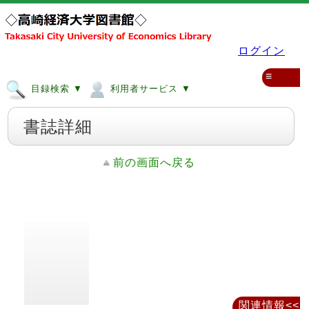
ログイン
≡
目録検索 ▼
利用者サービス ▼
書誌詳細
前の画面へ戻る
関連情報<<