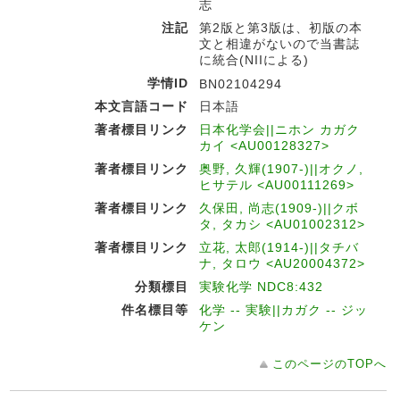
志
注記
第2版と第3版は、初版の本
文と相違がないので当書誌
に統合(NIIによる)
学情ID
BN02104294
本文言語コード
日本語
著者標目リンク
日本化学会||ニホン カガク
カイ <AU00128327>
著者標目リンク
奥野, 久輝(1907-)||オクノ,
ヒサテル <AU00111269>
著者標目リンク
久保田, 尚志(1909-)||クボ
タ, タカシ <AU01002312>
著者標目リンク
立花, 太郎(1914-)||タチバ
ナ, タロウ <AU20004372>
分類標目
実験化学 NDC8:432
件名標目等
化学 -- 実験||カガク -- ジッ
ケン
このページのTOPへ