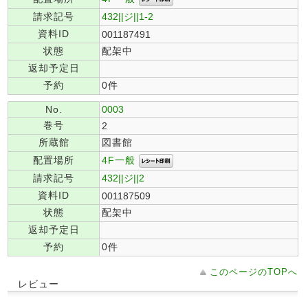
請求記号
432||ジ||1-2
資料ID
001187491
状態
配架中
返却予定日
予約
0件
No.
0003
巻号
2
所蔵館
図書館
4F一般
配置場所
請求記号
432||ジ||2
資料ID
001187509
状態
配架中
返却予定日
予約
0件
このページのTOPへ
レビュー