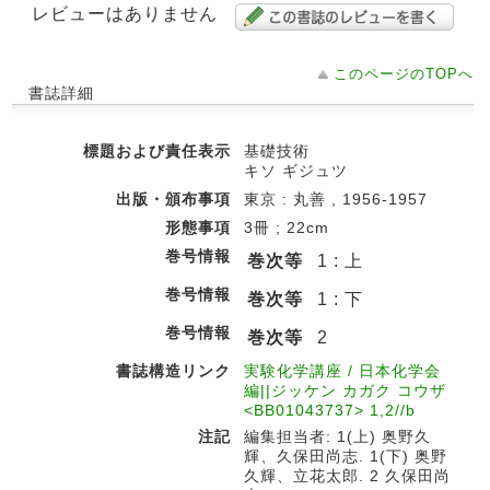
レビューはありません
このページのTOPへ
書誌詳細
標題および責任表示
基礎技術
キソ ギジュツ
出版・頒布事項
東京 : 丸善 , 1956-1957
形態事項
3冊 ; 22cm
巻号情報
巻次等
1 : 上
巻号情報
巻次等
1 : 下
巻号情報
巻次等
2
書誌構造リンク
実験化学講座 / 日本化学会
編||ジッケン カガク コウザ
<BB01043737> 1,2//b
注記
編集担当者: 1(上) 奥野久
輝、久保田尚志. 1(下) 奥野
久輝、立花太郎. 2 久保田尚