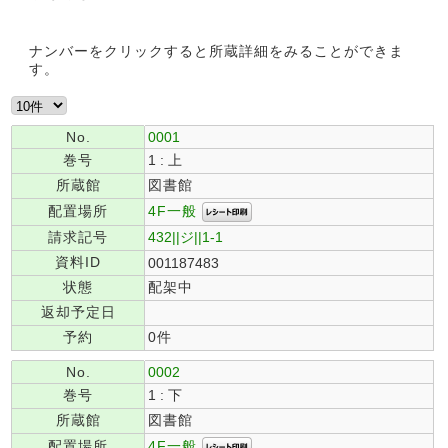
ナンバーをクリックすると所蔵詳細をみることができま
す。
No.
0001
巻号
1 : 上
所蔵館
図書館
4F一般
配置場所
請求記号
432||ジ||1-1
資料ID
001187483
状態
配架中
返却予定日
予約
0件
No.
0002
巻号
1 : 下
所蔵館
図書館
4F一般
配置場所