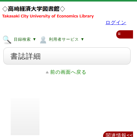
ログイン
≡
目録検索 ▼
利用者サービス ▼
書誌詳細
前の画面へ戻る
関連情報<<