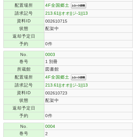
4F全国郷土
配置場所
請求記号
213.61||オオ||ジ-1||13
資料ID
002610715
状態
配架中
返却予定日
予約
0件
No.
0003
巻号
1 別冊
所蔵館
図書館
4F全国郷土
配置場所
請求記号
213.61||オオ||ジ-1||13
資料ID
002610723
状態
配架中
返却予定日
予約
0件
No.
0004
巻号
2