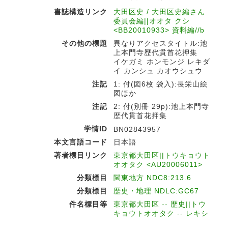
書誌構造リンク
大田区史 / 大田区史編さん
委員会編||オオタ クシ
<BB20010933> 資料編//b
その他の標題
異なりアクセスタイトル:池
上本門寺歴代貫首花押集
イケガミ ホンモンジ レキダ
イ カンシュ カオウシュウ
注記
1: 付(図6枚 袋入):長栄山絵
図ほか
注記
2: 付(別冊 29p):池上本門寺
歴代貫首花押集
学情ID
BN02843957
本文言語コード
日本語
著者標目リンク
東京都大田区||トウキョウト
オオタク <AU20006011>
分類標目
関東地方 NDC8:213.6
分類標目
歴史・地理 NDLC:GC67
件名標目等
東京都大田区 -- 歴史||トウ
キョウトオオタク -- レキシ