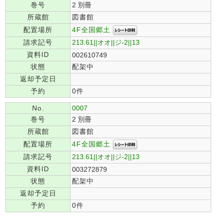
巻号
2 別冊
所蔵館
図書館
4F全国郷土
配置場所
請求記号
213.61||オオ||ジ-2||13
資料ID
002610749
状態
配架中
返却予定日
予約
0件
No.
0007
巻号
2 別冊
所蔵館
図書館
4F全国郷土
配置場所
請求記号
213.61||オオ||ジ-2||13
資料ID
003272879
状態
配架中
返却予定日
予約
0件