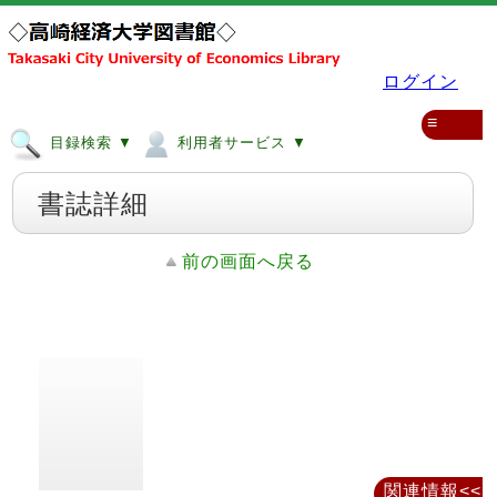
ログイン
≡
目録検索 ▼
利用者サービス ▼
書誌詳細
前の画面へ戻る
関連情報<<