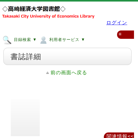
ログイン
≡
目録検索 ▼
利用者サービス ▼
書誌詳細
前の画面へ戻る
関連情報<<