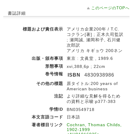
このページのTOPへ
書誌詳細
標題および責任表示
アメリカ企業200年 / T.C.
コクラン[著] ; 正木久司監訳
; 瀬岡誠, 瀬岡和子, 石川健
次郎訳
アメリカ キギョウ 200ネン
出版・頒布事項
東京 : 文眞堂 , 1989.6
形態事項
xvi,388,6p ; 22cm
巻号情報
ISBN
4830938986
その他の標題
原タイトル:200 years of
American business
注記
より詳細な見解を得るため
の資料と示唆:p377-383
学情ID
BN03549718
本文言語コード
日本語
著者標目リンク
Cochran, Thomas Childs,
1902-1999