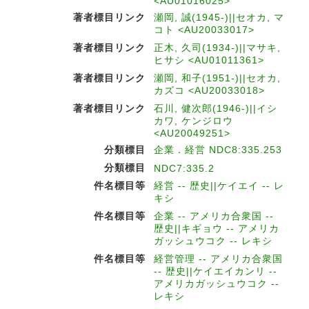
<AU01016025>
著者標目リンク
瀬岡, 誠(1945-)||セオカ, マ
コト <AU20033017>
著者標目リンク
正木, 久司(1934-)||マサキ,
ヒサシ <AU01011361>
著者標目リンク
瀬岡, 和子(1951-)||セオカ,
カズコ <AU20033018>
著者標目リンク
石川, 健次郎(1946-)||イシ
カワ, ケンジロウ
<AU20049251>
分類標目
企業．経営 NDC8:335.253
分類標目
NDC7:335.2
件名標目等
経営 -- 歴史||ケイエイ -- レ
キシ
件名標目等
企業 -- アメリカ合衆国 --
歴史||キギョウ -- アメリカ
ガッシュウコク -- レキシ
件名標目等
経営管理 -- アメリカ合衆国
-- 歴史||ケイエイカンリ --
アメリカガッシュウコク --
レキシ