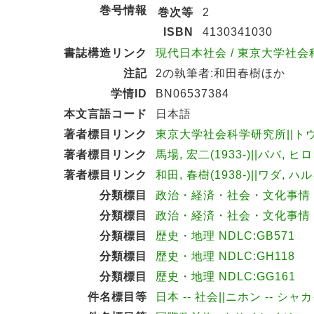
巻号情報
巻次等
2
ISBN
4130341030
書誌構造リンク
現代日本社会 / 東京大学社会科学
注記
2の執筆者:和田春樹ほか
学情ID
BN06537384
本文言語コード
日本語
著者標目リンク
東京大学社会科学研究所||トウキ
著者標目リンク
馬場, 宏二(1933-)||ババ, ヒロ
著者標目リンク
和田, 春樹(1938-)||ワダ, ハル
分類標目
政治・経済・社会・文化事情 ND
分類標目
政治・経済・社会・文化事情 ND
分類標目
歴史・地理 NDLC:GB571
分類標目
歴史・地理 NDLC:GH118
分類標目
歴史・地理 NDLC:GG161
件名標目等
日本 -- 社会||ニホン -- シャ