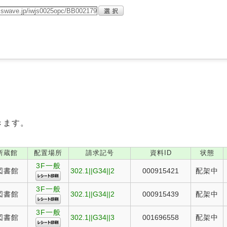
きます。
所蔵館
配置場所
請求記号
資料ID
状態
3F一般
図書館
302.1||G34||2
000915421
配架中
3F一般
図書館
302.1||G34||2
000915439
配架中
3F一般
図書館
302.1||G34||3
001696558
配架中