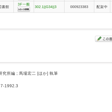
3F一般
図書館
302.1||G34||3
000923383
配架中
究所編 ; 馬場宏二 [ほか] 執筆
-1992.3