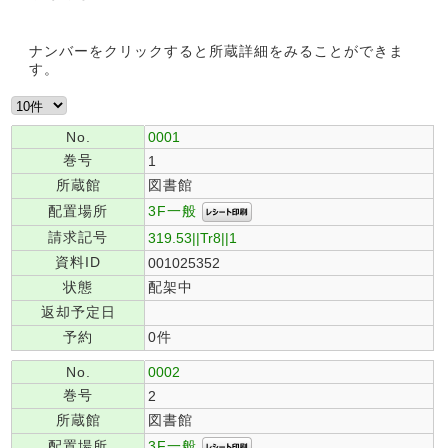
ナンバーをクリックすると所蔵詳細をみることができま
す。
No.
0001
巻号
1
所蔵館
図書館
3F一般
配置場所
請求記号
319.53||Tr8||1
資料ID
001025352
状態
配架中
返却予定日
予約
0件
No.
0002
巻号
2
所蔵館
図書館
3F一般
配置場所