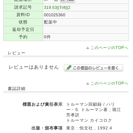
請求記号
319.53||Tr8||2
資料ID
001025360
状態
配架中
返却予定日
予約
0件
このページのTOPへ
レビュー
レビューはありません
このページのTOPへ
書誌詳細
標題および責任表示
トルーマン回顧録 / ハリ
ー・S. トルーマン著 ; 堀江
芳孝訳
トルーマン カイコロク
出版・頒布事項
東京 : 恒文社 , 1992.4