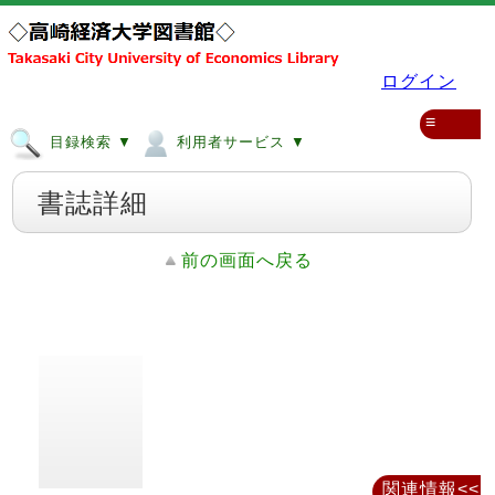
ログイン
≡
目録検索 ▼
利用者サービス ▼
書誌詳細
前の画面へ戻る
関連情報<<