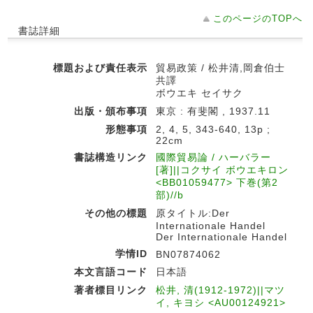
このページのTOPへ
書誌詳細
標題および責任表示
貿易政策 / 松井清,岡倉伯士
共譯
ボウエキ セイサク
出版・頒布事項
東京 : 有斐閣 , 1937.11
形態事項
2, 4, 5, 343-640, 13p ;
22cm
書誌構造リンク
國際貿易論 / ハーバラー
[著]||コクサイ ボウエキロン
<BB01059477> 下巻(第2
部)//b
その他の標題
原タイトル:Der
Internationale Handel
Der Internationale Handel
学情ID
BN07874062
本文言語コード
日本語
著者標目リンク
松井, 清(1912-1972)||マツ
イ, キヨシ <AU00124921>