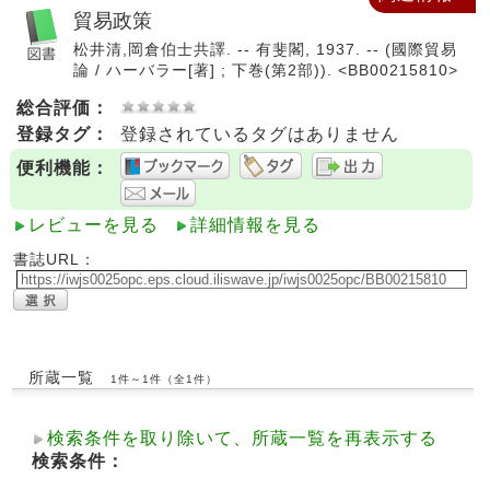
貿易政策
松井清,岡倉伯士共譯. -- 有斐閣, 1937. -- (國際貿易
論 / ハーバラー[著] ; 下巻(第2部)). <BB00215810>
総合評価：
登録タグ：
登録されているタグはありません
便利機能：
レビューを見る
詳細情報を見る
書誌URL：
所蔵一覧
1件～1件（全1件）
検索条件を取り除いて、所蔵一覧を再表示する
検索条件：