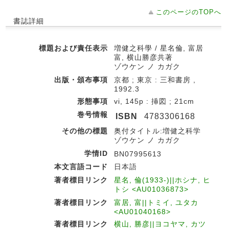
このページのTOPへ
書誌詳細
標題および責任表示
増健之科學 / 星名倫, 富居
富, 横山勝彦共著
ゾウケン ノ カガク
出版・頒布事項
京都 ; 東京 : 三和書房 ,
1992.3
形態事項
vi, 145p : 挿図 ; 21cm
巻号情報
ISBN
4783306168
その他の標題
奥付タイトル:増健之科学
ゾウケン ノ カガク
学情ID
BN07995613
本文言語コード
日本語
著者標目リンク
星名, 倫(1933-)||ホシナ, ヒ
トシ <AU01036873>
著者標目リンク
富居, 富||トミイ, ユタカ
<AU01040168>
著者標目リンク
横山, 勝彦||ヨコヤマ, カツ