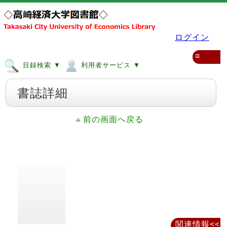
ログイン
≡
目録検索 ▼
利用者サービス ▼
書誌詳細
前の画面へ戻る
関連情報<<