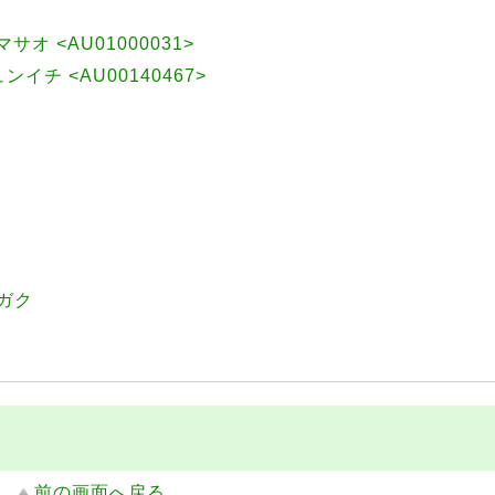
 マサオ <AU01000031>
ュンイチ <AU00140467>
ガク
前の画面へ戻る