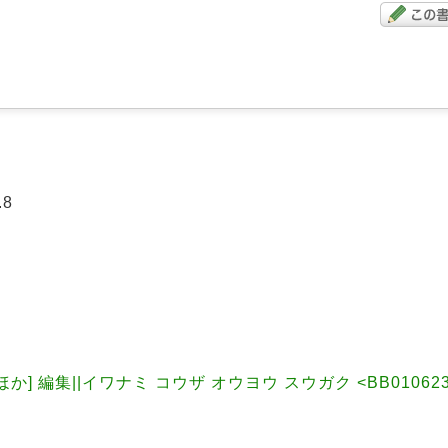
.8
か] 編集||イワナミ コウザ オウヨウ スウガク <BB0106231