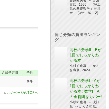
藤原毅夫著. -- 岩波
書店, 1996. -- (理工
系の基礎数学 / 吉川
圭二 [ほか] 編 ; 2).
同じ分類の貸出ランキン
グ
高校の数学II・Bが
1冊でしっかりわ
かる本
小杉拓也著. -- かん
き出版, 2023.
返却予定日
予約
高校の数学I・Aが
0件
1冊でしっかりわ
かる本 : 数学I・A
このページのTOPへ
の全範囲をカバー!
小杉拓也著. -- 改訂
版. -- かんき出版,