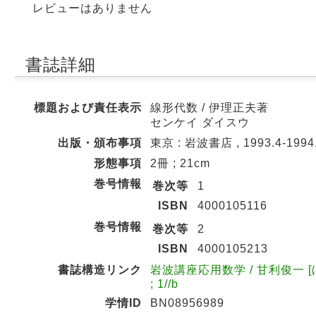
レビューはありません
書誌詳細
標題および責任表示
線形代数 / 伊理正夫著
センケイ ダイスウ
出版・頒布事項
東京 : 岩波書店 , 1993.4-1994
形態事項
2冊 ; 21cm
巻号情報
巻次等
1
ISBN
4000105116
巻号情報
巻次等
2
ISBN
4000105213
書誌構造リンク
岩波講座応用数学 / 甘利俊一 [ほ
; 1//b
学情ID
BN08956989