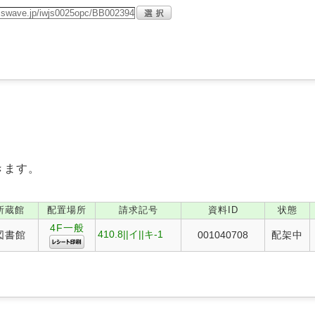
きます。
所蔵館
配置場所
請求記号
資料ID
状態
4F一般
410.8||イ||キ-1
図書館
001040708
配架中