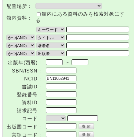
配置場所：
館内にある資料のみを検索対象にす
館内資料：
る
～
出版年(西暦)：
ISBN/ISSN：
NCID：
書誌ID：
登録番号：
資料ID：
請求記号：
コード：
出版国コード：
言語コード：