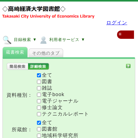
ログイン
≡
目録検索 ▼
利用者サービス ▼
蔵書検索
その他のタブ
全て
図書
雑誌
電子book
資料種別：
電子ジャーナル
修士論文
テクニカルレポート
全て
図書館
所蔵館：
地域科学研究所