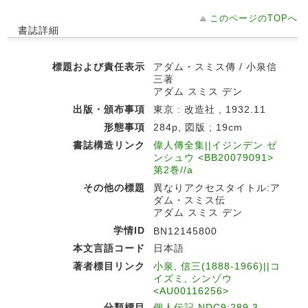
このページのTOPへ
書誌詳細
標題および責任表示
アダム・スミス傳 / 小泉信
三著
アダム スミス デン
出版・頒布事項
東京 : 改造社 , 1932.11
形態事項
284p, 図版 ; 19cm
書誌構造リンク
偉人傳全集||イジンデン ゼ
ンシュウ <BB20079091>
第2巻//a
その他の標題
異なりアクセスタイトル:ア
ダム・スミス伝
アダム スミス デン
学情ID
BN12145800
本文言語コード
日本語
著者標目リンク
小泉, 信三(1888-1966)||コ
イズミ, シンゾウ
<AU00116256>
分類標目
個人伝記 NDC9:289.3