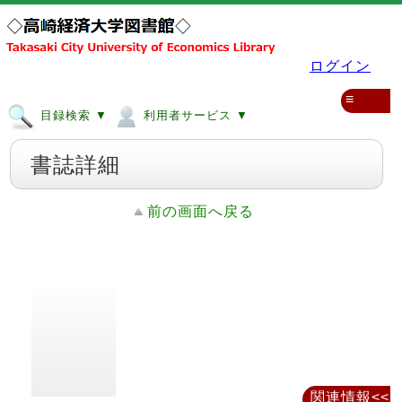
ログイン
≡
目録検索 ▼
利用者サービス ▼
書誌詳細
前の画面へ戻る
関連情報<<