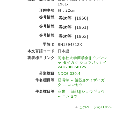
1961-
形態事項
冊 ; 22cm
巻号情報
巻次等
[1960]
巻号情報
巻次等
[1961]
巻号情報
巻次等
[1962]
学情ID
BN1394812X
本文言語コード
日本語
著者標目リンク
同志社大学商学会||ドウシシ
ャ ダイガク ショウガッカイ
<AU20005012>
分類標目
NDC6:330.4
件名標目等
経済学 -- 論説||ケイザイガ
ク -- ロンセツ
件名標目等
商業 -- 論説||ショウギョウ
-- ロンセツ
このページのTOPへ