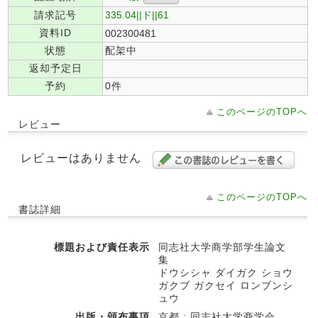
請求記号
335.04||ド||61
資料ID
002300481
状態
配架中
返却予定日
予約
0件
このページのTOPへ
レビュー
レビューはありません
このページのTOPへ
書誌詳細
標題および責任表示
同志社大学商学部学生論文
集
ドウシシャ ダイガク ショウ
ガクブ ガクセイ ロンブンシ
ュウ
出版・頒布事項
京都 : 同志社大学商学会 ,