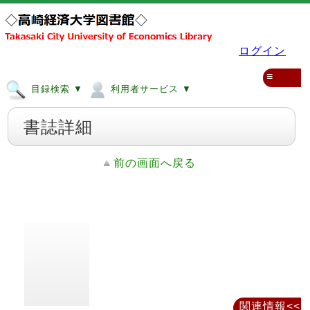
ログイン
≡
目録検索 ▼
利用者サービス ▼
書誌詳細
前の画面へ戻る
関連情報<<