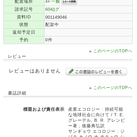
4F一般
配置場所
請求記号
604||グ
資料ID
001149046
状態
配架中
返却予定日
予約
0件
このページのTOPへ
レビュー
レビューはありません
このページのTOPへ
書誌詳細
標題および責任表示
産業エコロジー : 持続可能
な地球社会に向けて / T. E.
グレーデル, B. R. アレンビ
ー著 ; 後藤典弘訳
サンギョウ エコロジー : ジ
ゾク カノウ ナ チキュウ シ