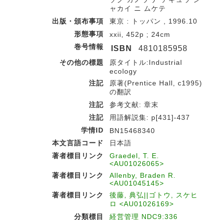
ャカイ ニ ムケテ
出版・頒布事項
東京 : トッパン , 1996.10
形態事項
xxii, 452p ; 24cm
巻号情報
ISBN
4810185958
その他の標題
原タイトル:Industrial
ecology
注記
原著(Prentice Hall, c1995)
の翻訳
注記
参考文献: 章末
注記
用語解説集: p[431]-437
学情ID
BN15468340
本文言語コード
日本語
著者標目リンク
Graedel, T. E.
<AU01026065>
著者標目リンク
Allenby, Braden R.
<AU01045145>
著者標目リンク
後藤, 典弘||ゴトウ, スケヒ
ロ <AU01026169>
分類標目
経営管理 NDC9:336