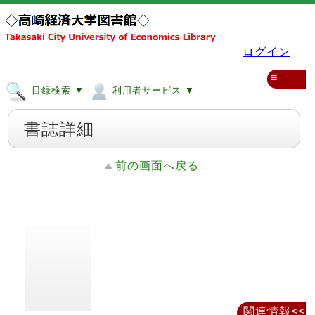
ログイン
≡
目録検索 ▼
利用者サービス ▼
書誌詳細
前の画面へ戻る
関連情報<<