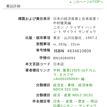
このページのTOPへ
書誌詳細
標題および責任表示
日本の経済発展と在来産業 /
中村隆英編
ニホン ノ ケイザイ ハッテ
ン ト ザイライ サンギョウ
出版・頒布事項
東京 : 山川出版社 , 1997.2
形態事項
vi, 263p ; 22cm
巻号情報
ISBN
4634610809
学情ID
BN16084093
本文言語コード
日本語
著者標目リンク
中村, 隆英(1925-)||ナカム
ラ, タカフサ
<AU00105059> 編
分類標目
経済史・事情．経済体制
NDC9:332.106
分類標目
経済・産業 NDLC:DC51
件名標目等
日本 -- 産業 -- 歴史 -- 明治
以後||ニホン -- サンギョウ