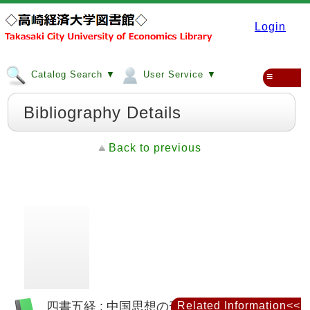
Login
Catalog Search ▼
User Service ▼
≡
Bibliography Details
Back to previous
四書五経 : 中国思想の形成と展開
Related Information<<