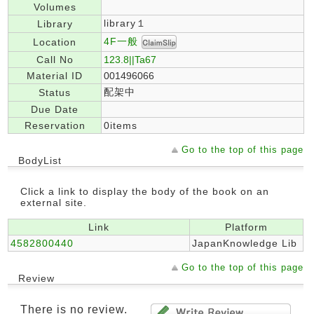
Volumes
library１
Library
4F一般
Location
Call No
123.8||Ta67
Material ID
001496066
配架中
Status
Due Date
Reservation
0items
Go to the top of this page
BodyList
Click a link to display the body of the book on an
external site.
Link
Platform
4582800440
JapanKnowledge Lib
Go to the top of this page
Review
There is no review.