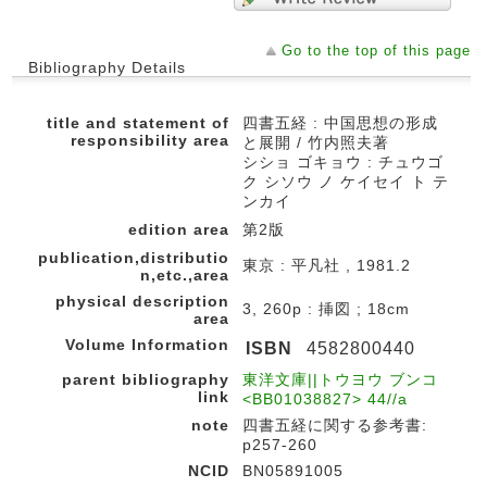
Go to the top of this page
Bibliography Details
title and statement of
四書五経 : 中国思想の形成
responsibility area
と展開 / 竹内照夫著
シショ ゴキョウ : チュウゴ
ク シソウ ノ ケイセイ ト テ
ンカイ
edition area
第2版
publication,distributio
東京 : 平凡社 , 1981.2
n,etc.,area
physical description
3, 260p : 挿図 ; 18cm
area
Volume Information
ISBN
4582800440
parent bibliography
東洋文庫||トウヨウ ブンコ
link
<BB01038827> 44//a
note
四書五経に関する参考書:
p257-260
NCID
BN05891005