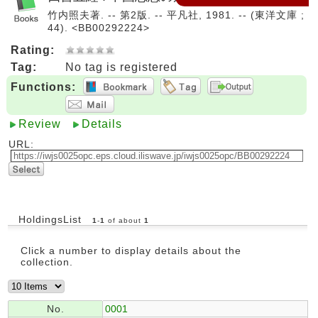
竹内照夫著. -- 第2版. -- 平凡社, 1981. -- (東洋文庫 ;
44). <BB00292224>
Rating:
Tag:
No tag is registered
Functions:
Review
Details
URL:
HoldingsList
1
-
1
of about
1
Click a number to display details about the
collection.
No.
0001